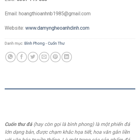
Email: hoangthioanhnb1985@gmail.com
Website:
www.damyngheoanhdinh.com
Danh mục:
Bình Phong - Cuốn Thư
MÔ TẢ
ĐÁNH GIÁ (0)
Cuốn thư đá
(hay còn gọi là bình phong) là một phiến đá
lớn dạng bản, được chạm khắc họa tiết, hoa văn gắn liền
với văn hóa truyền thống. Là một trong các sản phẩm đá