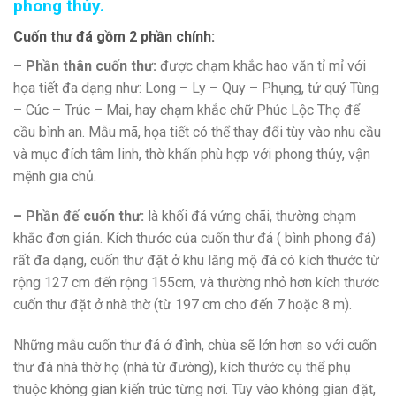
phong thủy.
Cuốn thư đá gồm 2 phần chính:
– Phần thân cuốn thư:
được chạm khắc hao văn tỉ mỉ với
họa tiết đa dạng như: Long – Ly – Quy – Phụng, tứ quý Tùng
– Cúc – Trúc – Mai, hay chạm khắc chữ Phúc Lộc Thọ để
cầu bình an. Mẫu mã, họa tiết có thể thay đổi tùy vào nhu cầu
và mục đích tâm linh, thờ khấn phù hợp với phong thủy, vận
mệnh gia chủ.
– Phần đế cuốn thư:
là khối đá vứng chãi, thường chạm
khắc đơn giản. Kích thước của cuốn thư đá ( bình phong đá)
rất đa dạng, cuốn thư đặt ở khu lăng mộ đá có kích thước từ
rộng 127 cm đến rộng 155cm, và thường nhỏ hơn kích thước
cuốn thư đặt ở nhà thờ (từ 197 cm cho đến 7 hoặc 8 m).
Những mẫu cuốn thư đá ở đình, chùa sẽ lớn hơn so với cuốn
thư đá nhà thờ họ (nhà từ đường), kích thước cụ thể phụ
thuộc không gian kiến trúc từng nơi. Tùy vào không gian đặt,