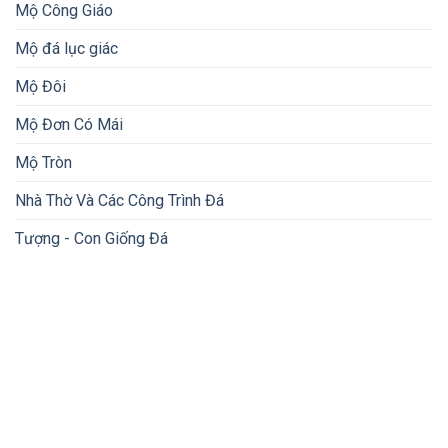
Mộ Công Giáo
Mộ đá lục giác
Mộ Đôi
Mộ Đơn Có Mái
Mộ Tròn
Nhà Thờ Và Các Công Trình Đá
Tượng - Con Giống Đá
THÔNG TIN LIÊN HỆ
Cơ Sở Đá Mỹ Nghệ Truyền Thống Oanh Định