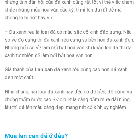
nhưng tính đàn hồi của đá xanh cũng rất tốt vì thế việc chạm
khắc những mẫu hoa văn cầu kỳ, tỉ mỉ lên đá rất dễ mà
không lo bị nứt hay vỡ.
– Đá xanh rêu là loại đá có màu sắc cổ kính đặc trưng. Nếu
so về độ cứng thì đá xanh rêu cứng và bền hơn đá xanh đen.
Nhưng nếu so về làm nổi bật hoa văn khi khắc lên đá thì đá
xanh tự nhiên sẽ làm nổi bật hoa văn hơn.
Giá thành của
Lan can đá
xanh rêu cũng cao hơn đá xanh
đen một chút.
Nhìn chung, hai loại đá xanh này đều có độ bền, độ cứng và
chống thấm nước cao. Đặc biệt là càng dẫm mưa dãi nắng
lâu thì đá lên màu càng đẹp, mang nét cổ kính uy nghiêm.
Mua lan can đá ở đâu?