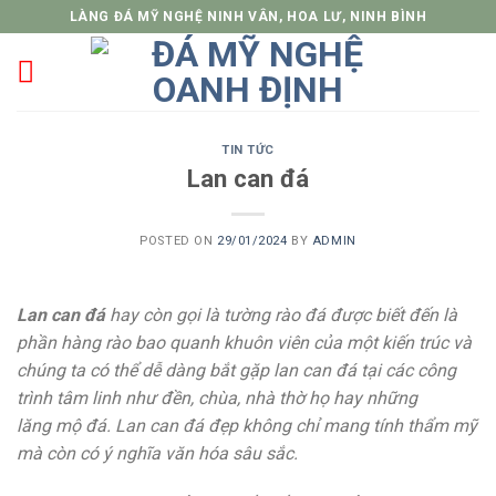
Skip
LÀNG ĐÁ MỸ NGHỆ NINH VÂN, HOA LƯ, NINH BÌNH
to
content
TIN TỨC
Lan can đá
POSTED ON
29/01/2024
BY
ADMIN
Lan can đá
hay còn gọi là tường rào đá được biết đến là
phần hàng rào bao quanh khuôn viên của một kiến trúc và
chúng ta có thể dễ dàng bắt gặp lan can đá tại các công
trình tâm linh như đền, chùa, nhà thờ họ hay những
lăng mộ đá. Lan can đá đẹp không chỉ mang tính thẩm mỹ
mà còn có ý nghĩa văn hóa sâu sắc.